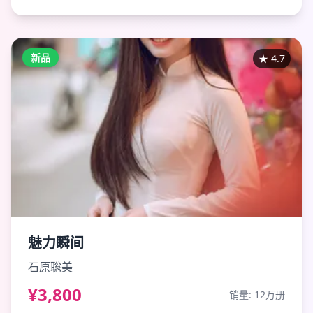
新品
★
4.7
魅力瞬间
石原聡美
¥3,800
销量:
12万册