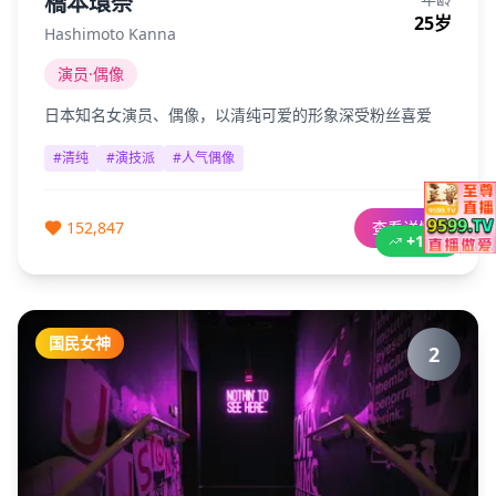
橋本環奈
25
岁
Hashimoto Kanna
演员·偶像
日本知名女演员、偶像，以清纯可爱的形象深受粉丝喜爱
#
清纯
#
演技派
#
人气偶像
152,847
查看详情
+12%
国民女神
2