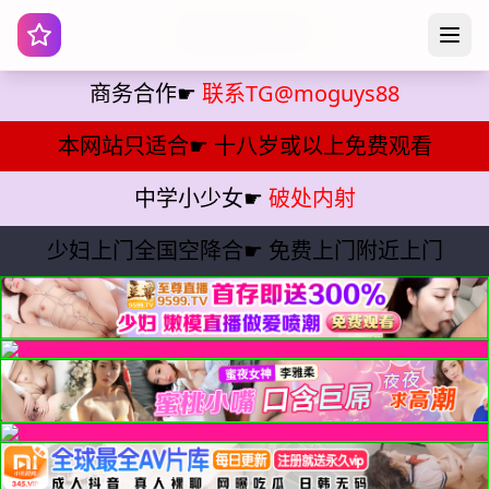
蘑菇影视
商务合作☛
联系TG@moguys88
本网站只适合☛
十八岁或以上免费观看
中学小少女☛
破处内射
少妇上门全国空降合☛
免费上门附近上门