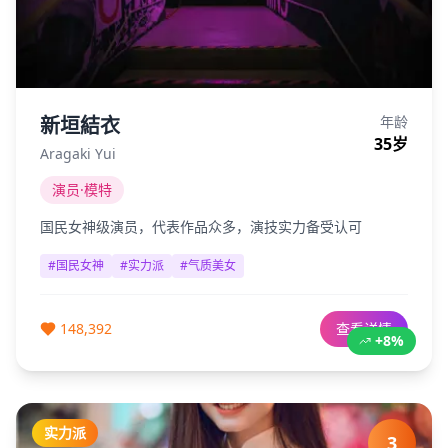
新垣結衣
年龄
35
岁
Aragaki Yui
演员·模特
国民女神级演员，代表作品众多，演技实力备受认可
#
国民女神
#
实力派
#
气质美女
148,392
查看详情
+8%
实力派
3