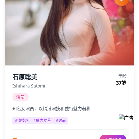
石原聡美
年龄
37
岁
Ishihara Satomi
演员
知名女演员，以精湛演技和独特魅力著称
#
演技派
#
魅力女星
#
时尚