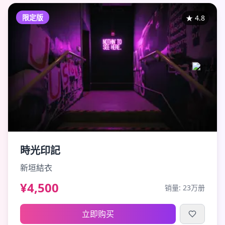
限定版
★
4.8
時光印記
新垣結衣
¥4,500
销量:
23万册
立即购买